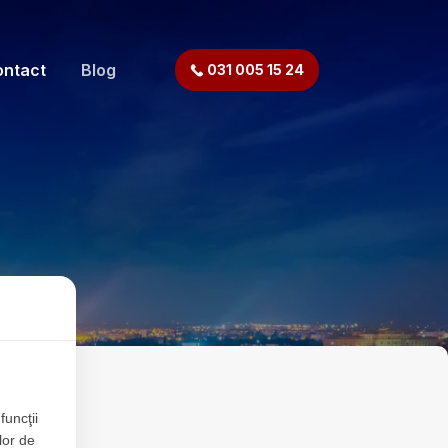
ontact
Blog
031 005 15 24
funcţii
lor de