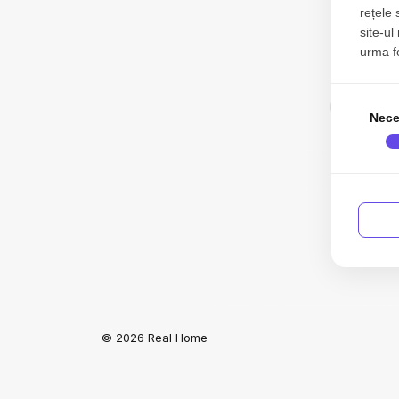
rețele 
site-ul
urma fol
031
Nece
Acas
© 2026 Real Home