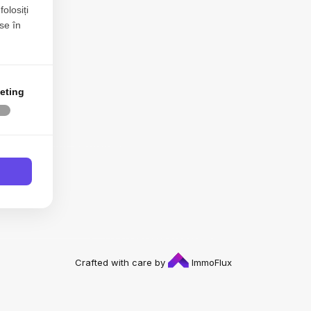
folosiți
se în
ei 96-100
eting
Blog
Crafted with care by
ImmoFlux