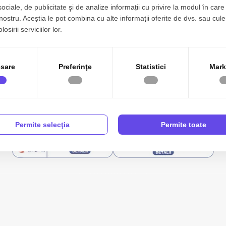
sociale, de publicitate şi de analize informații cu privire la modul în care 
 nostru. Aceștia le pot combina cu alte informații oferite de dvs. sau cule
osirii serviciilor lor.
0051524
contact@realhome.ro
Drumul Gura Caliț
sare
Preferinţe
Statistici
Mark
ă
Vânzări
Închirieri
Apartamente finalizate
Ansambluri
Contact
ANPC
Politica de Confidentialitate
Politica de Cookie
Permite selecţia
Permite toate