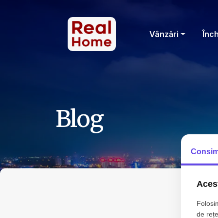
Vânzări
Înch
Blog
Consim
Acest
Folosim
de rețe