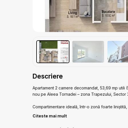
Descriere
Apartament 2 camere decomandat, 53,69 mp utili (5
nou pe Aleea Tornadei – zona Trapezului, Sector 3
Compartimentare ideală, într-o zonă foarte liniștit
Image și Lidl la sub 800 m, plus acces rapid la bu
Citeste mai mult
apropiere: școli, grădinițe, locuri de joacă și tran