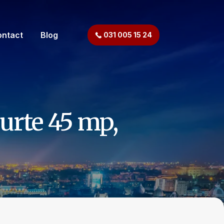
ontact
Blog
031 005 15 24
urte 45 mp,