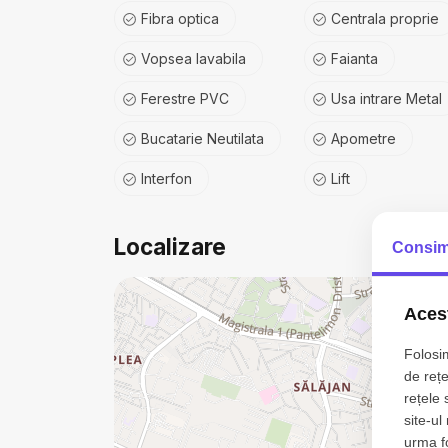
Fibra optica
Centrala proprie
Vopsea lavabila
Faianta
Ferestre PVC
Usa intrare Metal
Bucatarie Neutilata
Apometre
Interfon
Lift
Localizare
Consim
Acest
Folosim
de rețe
rețele 
site-ul
urma fol