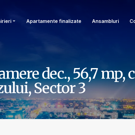
irieri
Apartamente finalizate
Ansambluri
C
mere dec., 56,7 mp, c
ului, Sector 3
8