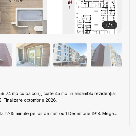
1 / 9
9,74 mp cu balcon), curte 45 mp, în ansamblu rezidențial
. Finalizare octombrie 2026.
ă, la 12-15 minute pe jos de metrou 1 Decembrie 1918. Mega
levardul Theodor Pallady (Auchan, Decathlon, Jumbo). În
sport în comun (tramvai, autobuz).