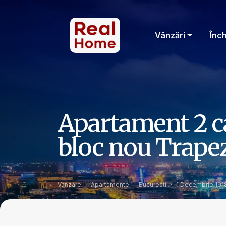
Vânzări
Înch
Apartament 2 ca
bloc nou Trapez
Vanzare
Apartamente
Bucuresti
1 Decembrie 191