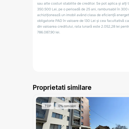
Proprietati similare
TOP
0% comision