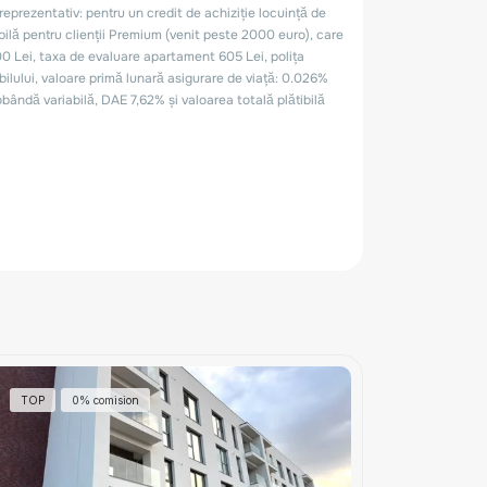
TOP
0% comision