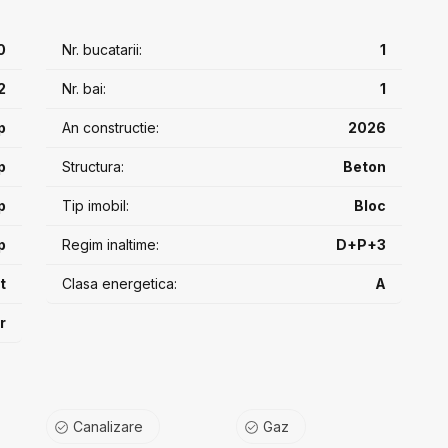
 cm între apartamente (fără rigips)
0
Nr. bucatarii:
1
riston (sau similar)
 antracit
2
Nr. bai:
1
baie, circuit separat pentru plită pe inducție, traseu AC
p
An constructie:
2026
ticlă
p
Structura:
Beton
p
Tip imobil:
Bloc
itate sporită
p
Regim inaltime:
D+P+3
amentele + boxe
t
Clasa energetica:
A
r
/ 50% / 80%). Prețul afișat este pentru avans 80%.
Canalizare
Gaz