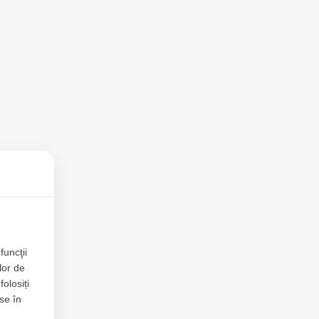
funcţii
lor de
folosiți
se în