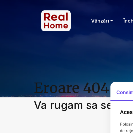
Vânzări
Înch
Eroare 404 - P
Consim
Va rugam sa select
Acest
Folosim
de rețe