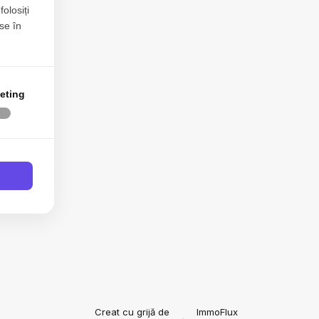
folosiți
se în
eting
ei 96-100
Blog
Creat cu grijă de
ImmoFlux