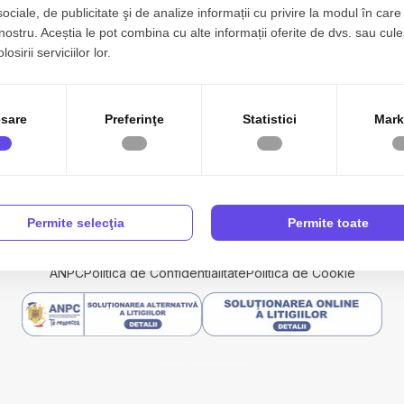
sociale, de publicitate şi de analize informații cu privire la modul în care 
 nostru. Aceștia le pot combina cu alte informații oferite de dvs. sau cule
osirii serviciilor lor.
sare
Preferinţe
Statistici
Mark
0051524
contact@realhome.ro
Drumul Gura Caliț
Permite selecţia
Permite toate
ă
Vânzări
Închirieri
Apartamente finalizate
Ansambluri
Contact
ANPC
Politica de Confidentialitate
Politica de Cookie