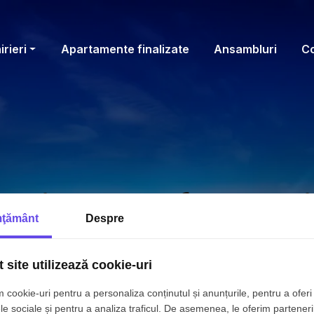
irieri
Apartamente finalizate
Ansambluri
C
agina nu a fost gasi
ţământ
Despre
ati o alta pagina din meni
 site utilizează cookie-uri
 cookie-uri pentru a personaliza conținutul și anunțurile, pentru a oferi 
le sociale și pentru a analiza traficul. De asemenea, le oferim parteneri