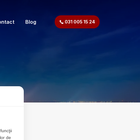
ontact
Blog
031 005 15 24
ta
u
funcţii
lor de