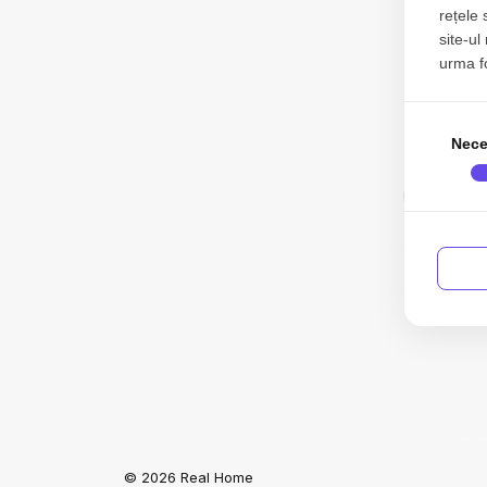
rețele 
site-ul
urma fol
Nece
031
Acas
© 2026 Real Home