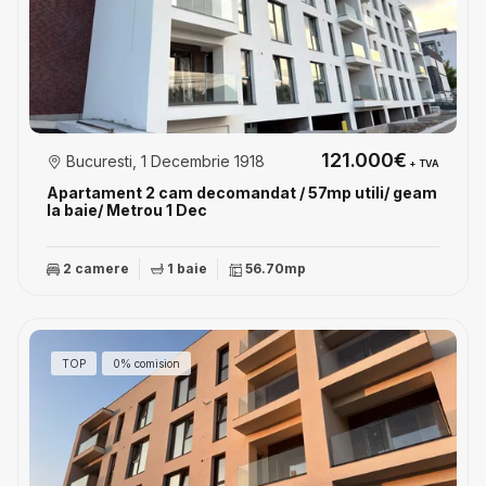
121.000€
Bucuresti, 1 Decembrie 1918
+ TVA
Apartament 2 cam decomandat / 57mp utili/ geam
la baie/ Metrou 1 Dec
2 camere
1 baie
56.70mp
TOP
0% comision