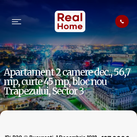
Apartament 2 camere dec., 56,7
mp, curte 45 mp, bloc nou
Trapezului, Sector 3