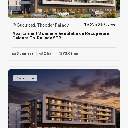
132.525€
Bucuresti, Theodor Pallady
+ TVA
Apartament 3 camere Ventilatie cu Recuperare
Caldura Th. Pallady STB
3 camere
2 bai
73.62mp
0% comision