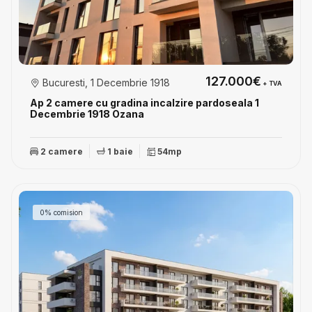
127.000€
Bucuresti, 1 Decembrie 1918
+ TVA
Ap 2 camere cu gradina incalzire pardoseala 1
Decembrie 1918 Ozana
2 camere
1 baie
54mp
0% comision