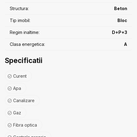
• Spații verzi iluminate, sistem de irigații
• Ușă metalică antiefracție
Structura:
Beton
Tip imobil:
Bloc
Prețurile diferă în funcție de avans (praguri 20% / 50% /
80%). Prețul afișat este pentru avans 80%.
Regim inaltime:
D+P+3
Clasa energetica:
A
Specificatii
Curent
Apa
Canalizare
Gaz
Fibra optica