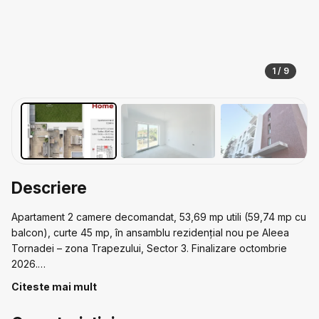
1 / 9
Descriere
Apartament 2 camere decomandat, 53,69 mp utili (59,74 mp cu
balcon), curte 45 mp, în ansamblu rezidențial nou pe Aleea
Tornadei – zona Trapezului, Sector 3. Finalizare octombrie
2026.
Citeste mai mult
Compartimentare ideală, într-o zonă foarte liniștită, la 12-15
minute pe jos de metrou 1 Decembrie 1918. Mega Image și Lidl