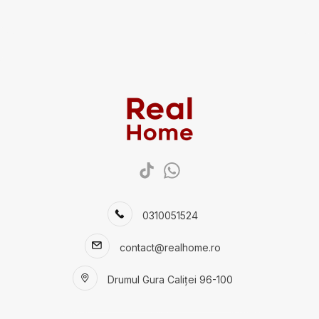
Apartamente de vanzare
Apartamente de vanzare in Bucuresti
Apartamente de vanzare in Bucuresti Theodor Pallady
Apartamente de vanzare in Bucuresti 1 Decembrie 1918
Apartamente de vanzare in Corbeanca
Apartamente de vanzare in Corbeanca
Apartamente de vanzare in Bucuresti Universitate
Case de vanzare
Case de vanzare in Bucuresti
Case de vanzare in Bucuresti Theodor Pallady
Case de vanzare in Bucuresti Titan
0310051524
contact@realhome.ro
Drumul Gura Caliței 96-100