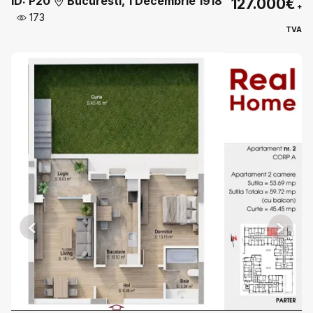
ID: P20
Bucuresti, 1 Decembrie 1918
127.000€
+
173
TVA
Previous
Next