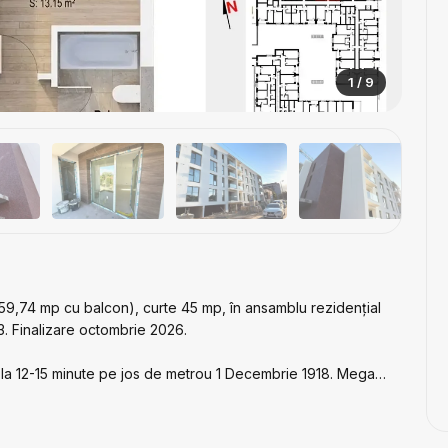
1 / 9
9,74 mp cu balcon), curte 45 mp, în ansamblu rezidențial
. Finalizare octombrie 2026.
ă, la 12-15 minute pe jos de metrou 1 Decembrie 1918. Mega
levardul Theodor Pallady (Auchan, Decathlon, Jumbo). În
sport în comun (tramvai, autobuz).