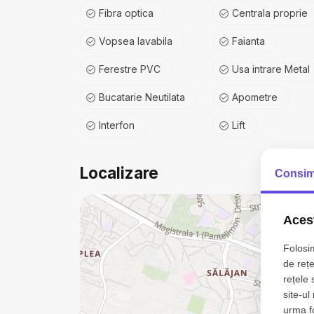
Fibra optica
Centrala proprie
Vopsea lavabila
Faianta
Ferestre PVC
Usa intrare Metal
Bucatarie Neutilata
Apometre
Interfon
Lift
Localizare
Consim
Acest
Folosim
de rețe
rețele 
site-ul
urma fol