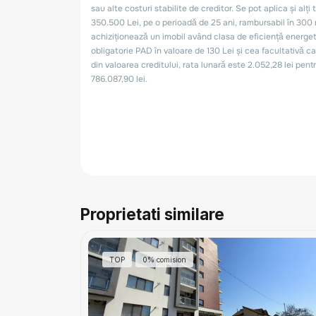
Proprietati similare
TOP
0% comision