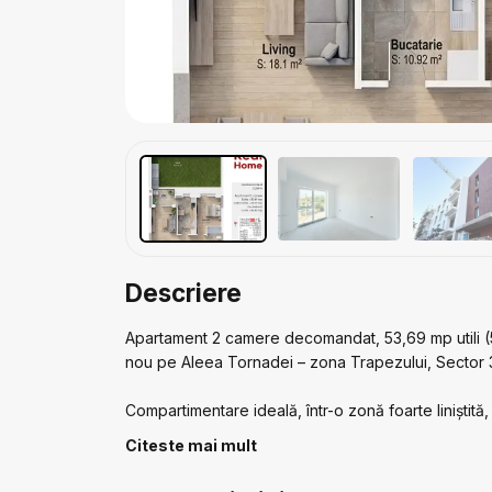
Descriere
Apartament 2 camere decomandat, 53,69 mp utili (5
nou pe Aleea Tornadei – zona Trapezului, Sector 3
Compartimentare ideală, într-o zonă foarte liniștit
Image și Lidl la sub 800 m, plus acces rapid la bu
Citeste mai mult
apropiere: școli, grădinițe, locuri de joacă și tran