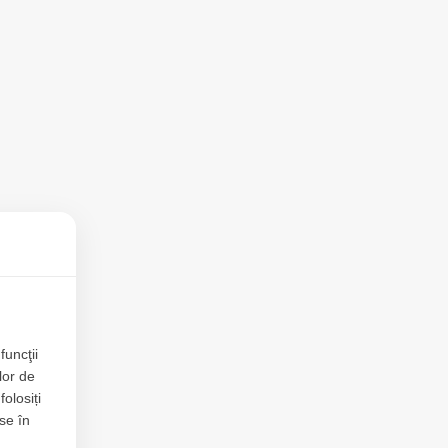
funcţii
lor de
folosiți
se în