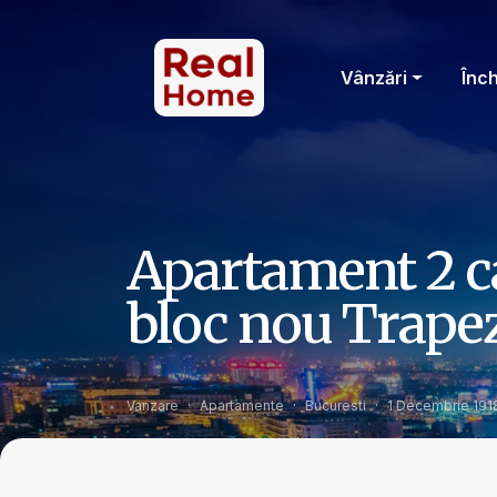
Vânzări
Înch
Apartament 2 ca
bloc nou Trapez
Vanzare
Apartamente
Bucuresti
1 Decembrie 191