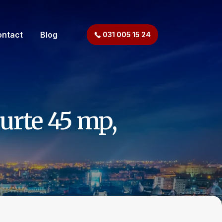
ontact
Blog
031 005 15 24
urte 45 mp,