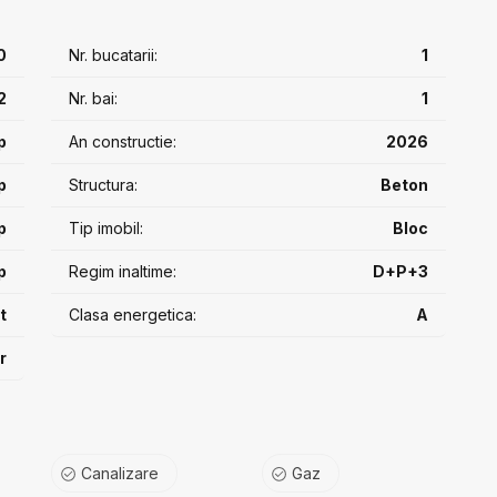
 cm între apartamente (fără rigips)
0
Nr. bucatarii:
1
riston (sau similar)
 antracit
2
Nr. bai:
1
baie, circuit separat pentru plită pe inducție, traseu AC
p
An constructie:
2026
ticlă
p
Structura:
Beton
p
Tip imobil:
Bloc
itate sporită
p
Regim inaltime:
D+P+3
amentele + boxe
t
Clasa energetica:
A
r
/ 50% / 80%). Prețul afișat este pentru avans 80%.
Canalizare
Gaz