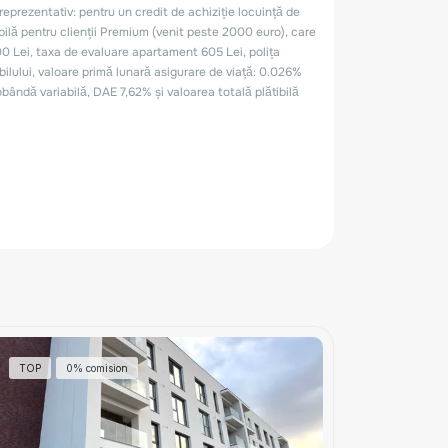
TOP
0% comision