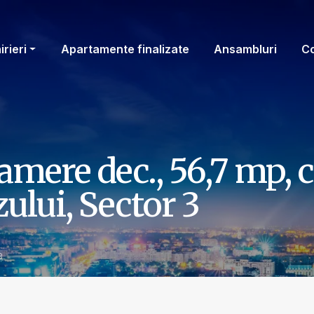
irieri
Apartamente finalizate
Ansambluri
C
mere dec., 56,7 mp, c
ului, Sector 3
8