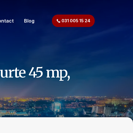
ontact
Blog
031 005 15 24
urte 45 mp,