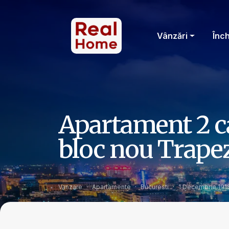
Vânzări
Înch
Apartament 2 ca
bloc nou Trapez
Vanzare
Apartamente
Bucuresti
1 Decembrie 191