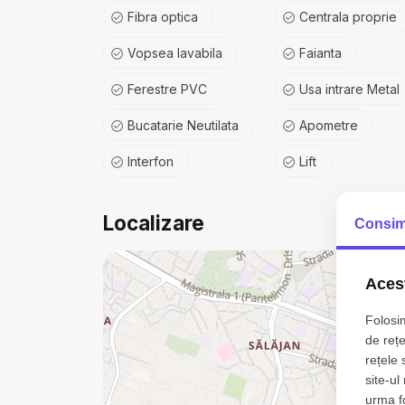
Fibra optica
Centrala proprie
Vopsea lavabila
Faianta
Ferestre PVC
Usa intrare Metal
Bucatarie Neutilata
Apometre
Interfon
Lift
Localizare
Consim
Acest
Folosim
de rețe
rețele 
site-ul
urma fol