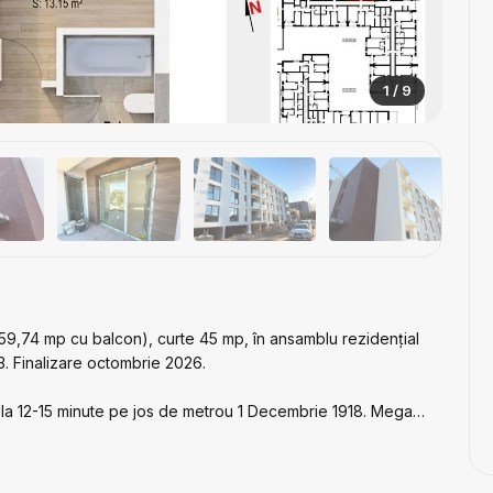
1 / 9
9,74 mp cu balcon), curte 45 mp, în ansamblu rezidențial
. Finalizare octombrie 2026.
ă, la 12-15 minute pe jos de metrou 1 Decembrie 1918. Mega
levardul Theodor Pallady (Auchan, Decathlon, Jumbo). În
sport în comun (tramvai, autobuz).