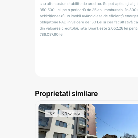
Proprietati similare
TOP
0% comision