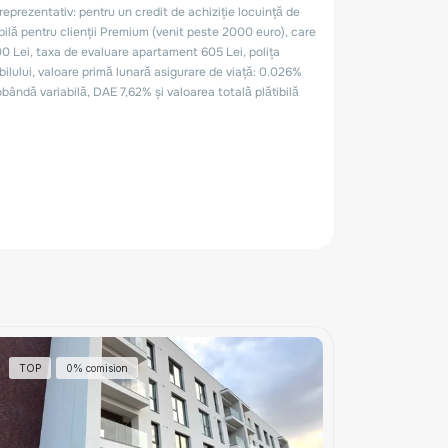
TOP
0% comision