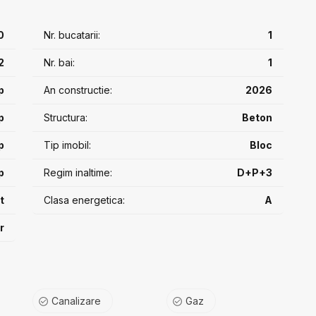
 cm între apartamente (fără rigips)
0
Nr. bucatarii:
1
riston (sau similar)
 antracit
2
Nr. bai:
1
baie, circuit separat pentru plită pe inducție, traseu AC
p
An constructie:
2026
ticlă
p
Structura:
Beton
p
Tip imobil:
Bloc
itate sporită
p
Regim inaltime:
D+P+3
amentele + boxe
t
Clasa energetica:
A
r
/ 50% / 80%). Prețul afișat este pentru avans 80%.
Canalizare
Gaz