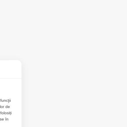
funcţii
lor de
folosiți
se în