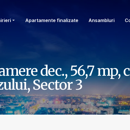
irieri
Apartamente finalizate
Ansambluri
C
mere dec., 56,7 mp, c
ului, Sector 3
8